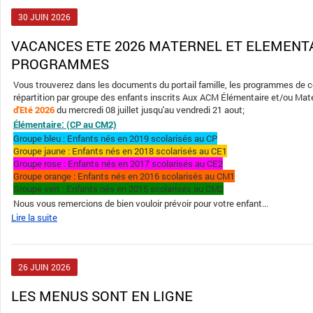
30
JUIN
2026
VACANCES ETE 2026 MATERNEL ET ELEMENTAIRE INFOS ET
PROGRAMMES
Vous trouverez dans les documents du portail famille, les programmes de cet
répartition par groupe des enfants inscrits Aux ACM Élémentaire et/ou Mat
d'Eté 2026
du mercredi 08 juillet jusqu'au vendredi 21 aout;
Élémentaire: (CP au CM2)
Groupe bleu : Enfants nés en 2019 scolarisés au CP
Groupe jaune : Enfants nés en 2018 scolarisés au CE1
Groupe rose : Enfants nés en 2017 scolarisés au CE2
Groupe orange : Enfants nés en 2016 scolarisés au CM1
Groupe vert : Enfants nés en 2015 scolarisés au CM2
Nous vous remercions de bien vouloir prévoir pour votre enfant...
Lire la suite
26
JUIN
2026
LES MENUS SONT EN LIGNE