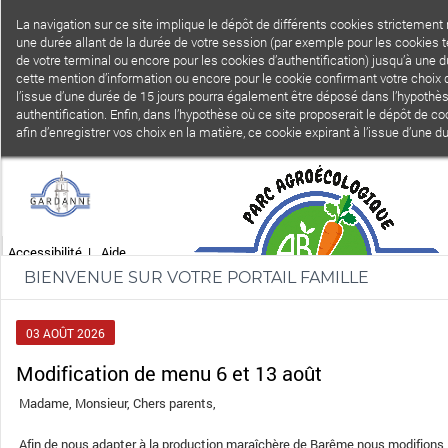
La navigation sur ce site implique le dépôt de différents cookies strictement
une durée allant de la durée de votre session (par exemple pour les cookies 
de votre terminal ou encore pour les cookies d’authentification) jusqu’à une 
cette mention d’information ou encore pour le cookie confirmant votre choix d
l’issue d’une durée de 15 jours pourra également être déposé dans l’hypothèse
authentification. Enfin, dans l’hypothèse où ce site proposerait le dépôt de 
afin d’enregistrer vos choix en la matière, ce cookie expirant à l’issue d’une
Accessibilité
|
Aide
BIENVENUE SUR VOTRE PORTAIL FAMILLE
03
AOÛT
2026
Modification de menu 6 et 13 août
Madame, Monsieur, Chers parents,
Afin de nous adapter à la production maraîchère de Barême nous modifions