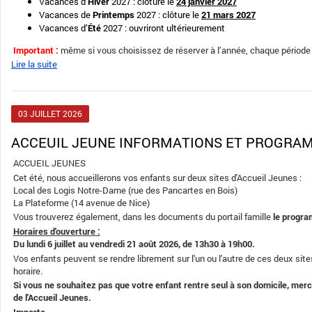
Vacances d’
Hiver
2027 : clôture le
24 janvier 2027
Vacances de
Printemps
2027 : clôture le
21 mars 2027
Vacances d’
Été
2027 : ouvriront ultérieurement
Important :
même si vous choisissez de réserver à l’année, chaque période 
Lire la suite
03
JUILLET
2026
ACCEUIL JEUNE INFORMATIONS ET PROGRA
ACCUEIL JEUNES
Cet été, nous accueillerons vos enfants sur deux sites d'Accueil Jeunes :
Local des Logis Notre-Dame (rue des Pancartes en Bois)
La Plateforme (14 avenue de Nice)
Vous trouverez également, dans les documents du portail famille
le progra
Horaires d'ouverture :
Du lundi 6 juillet au vendredi 21 août 2026, de 13h30 à 19h00.
Vos enfants peuvent se rendre librement sur l'un ou l'autre de ces deux site
horaire.
Si vous ne souhaitez pas que votre enfant rentre seul à son domicile, merci
de l'Accueil Jeunes.
Importa...