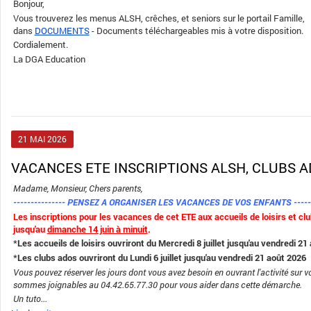
Bonjour,
Vous trouverez les menus ALSH, crêches, et seniors sur le portail Famille,
dans
DOCUMENTS
- Documents téléchargeables mis à votre disposition.
Cordialement.
La DGA Education
21
MAI
2026
VACANCES ETE INSCRIPTIONS ALSH, CLUBS 
Madame, Monsieur, Chers parents,
--------------- PENSEZ A ORGANISER LES VACANCES DE VOS ENFANTS
-----
Les inscriptions pour les vacances de cet ETE aux accueils de loisirs et c
jusqu'au
dimanche 14 juin à minuit
.
*Les accueils de loisirs ouvriront du Mercredi 8 juillet jusqu'au vendredi 21
*Les clubs ados ouvriront du Lundi 6 juillet jusqu'au vendredi 21 août 2026
Vous pouvez réserver les jours dont vous avez besoin en ouvrant l'activité sur vo
sommes joignables au 04.42.65.77.30 pour vous aider dans cette démarche.
Un
tuto...